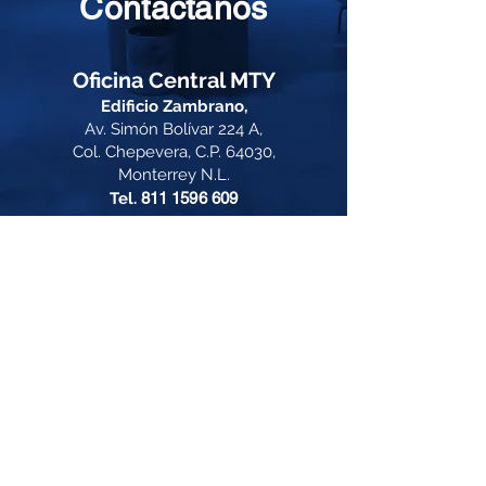
Contáctanos
Oficina Central MTY
Edificio Zambrano,
Av. Simón Bolívar 224 A,
Col. Chepevera, C.P. 64030,
Monterrey N.L.
Tel.
811 1596 609
Sucursal CDMX
Torre Índigo
Av. P de la Reforma 373,
Cuauhtémoc, 06500
Tel.
55 5574 0085